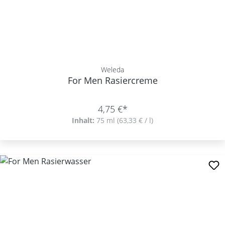
Weleda
For Men Rasiercreme
4,75 €*
Inhalt:
75 ml
(63,33 € / l)