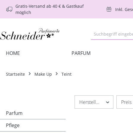
Gratis-Versand ab 40 € & Gastkauf
m Hauptinhalt springen
Zur Suche springen
Zur Hauptnavigation springen
Inkl. Ge
möglich
HOME
PARFUM
Startseite
Make Up
Teint
Hersteller
Preis
Parfum
Pflege