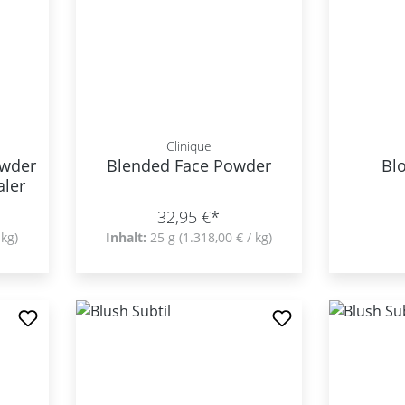
Clinique
owder
Blended Face Powder
Bl
aler
32,95 €*
 kg)
Inhalt:
25 g
(1.318,00 € / kg)