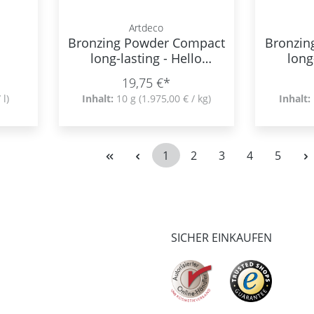
Artdeco
Bronzing Powder Compact
Bronzin
long-lasting - Hello
long
Sunshine
19,75 €*
 l)
Inhalt:
10 g
(1.975,00 € / kg)
Inhalt:
1
2
3
4
5
Seite
Seite
Seite
Seite
Seite
SICHER EINKAUFEN