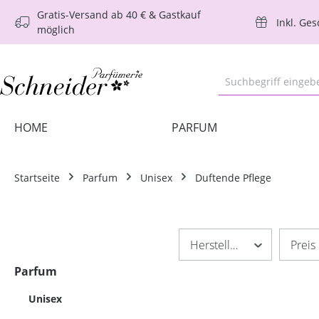
Gratis-Versand ab 40 € & Gastkauf
m Hauptinhalt springen
Zur Suche springen
Zur Hauptnavigation springen
Inkl. Ge
möglich
HOME
PARFUM
Startseite
Parfum
Unisex
Duftende Pflege
Hersteller
Preis
Parfum
Unisex