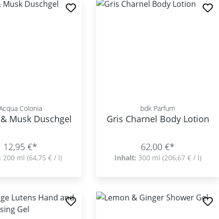
Acqua Colonia
bdk Parfum
a & Musk Duschgel
Gris Charnel Body Lotion
12,95 €*
62,00 €*
:
200 ml
(64,75 € / l)
Inhalt:
300 ml
(206,67 € / l)