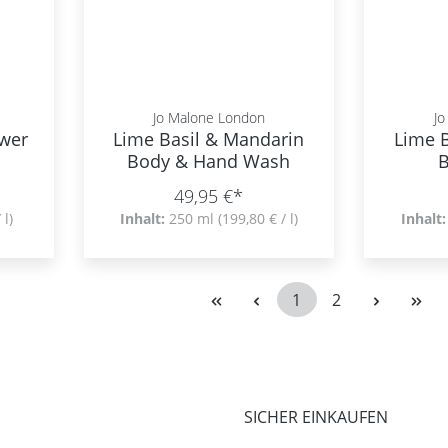
Jo Malone London
Jo
wer
Lime Basil & Mandarin
Lime 
Body & Hand Wash
49,95 €*
 l)
Inhalt:
250 ml
(199,80 € / l)
Inhalt
1
2
Seite
Seite
SICHER EINKAUFEN