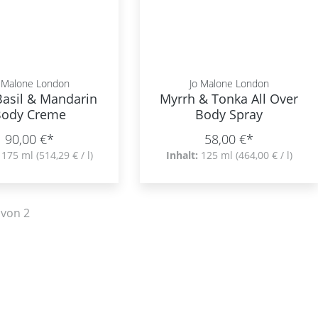
 Malone London
Jo Malone London
Basil & Mandarin
Myrrh & Tonka All Over
Body Creme
Body Spray
90,00 €*
58,00 €*
:
175 ml
(514,29 € / l)
Inhalt:
125 ml
(464,00 € / l)
von 2