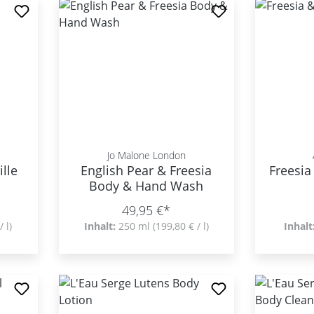
Jo Malone London
ille
English Pear & Freesia
Freesi
Body & Hand Wash
49,95 €*
/ l)
Inhalt:
250 ml
(199,80 € / l)
Inhalt