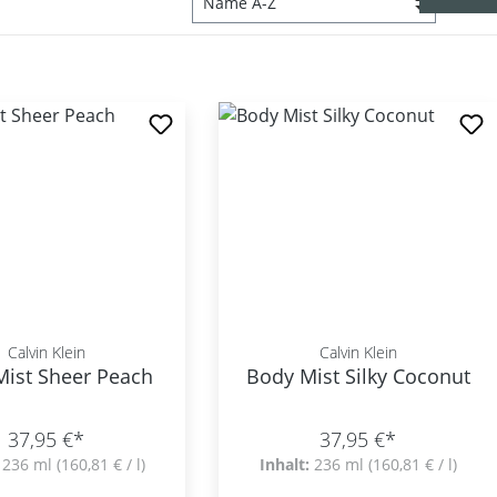
Calvin Klein
Calvin Klein
Mist Sheer Peach
Body Mist Silky Coconut
37,95 €*
37,95 €*
:
236 ml
(160,81 € / l)
Inhalt:
236 ml
(160,81 € / l)