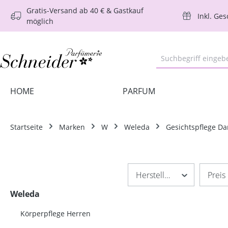
Gratis-Versand ab 40 € & Gastkauf
m Hauptinhalt springen
Zur Suche springen
Zur Hauptnavigation springen
Inkl. Ge
möglich
HOME
PARFUM
Startseite
Marken
W
Weleda
Gesichtspflege D
Hersteller
Preis
Weleda
Körperpflege Herren