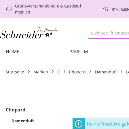
Gratis-Versand ab 40 € & Gastkauf
m Hauptinhalt springen
Zur Suche springen
Zur Hauptnavigation springen
Inkl. Ge
möglich
HOME
PARFUM
Startseite
Marken
C
Chopard
Damenduft
L
Chopard
Damenduft
Keine Produkte ge