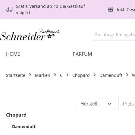
Gratis-Versand ab 40 € & Gastkauf
m Hauptinhalt springen
Zur Suche springen
Zur Hauptnavigation springen
Inkl. Ge
möglich
HOME
PARFUM
Startseite
Marken
C
Chopard
Damenduft
W
Hersteller
Preis
Chopard
Damenduft