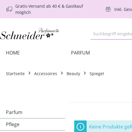
Gratis-Versand ab 40 € & Gastkauf
m Hauptinhalt springen
Zur Suche springen
Zur Hauptnavigation springen
Inkl. Ge
möglich
HOME
PARFUM
Startseite
Accessoires
Beauty
Spiegel
Parfum
Pflege
Keine Produkte ge