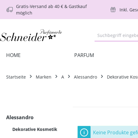
Gratis-Versand ab 40 € & Gastkauf
m Hauptinhalt springen
Zur Suche springen
Zur Hauptnavigation springen
Inkl. Ge
möglich
HOME
PARFUM
Startseite
Marken
A
Alessandro
Dekorative Kos
Alessandro
Dekorative Kosmetik
Keine Produkte ge