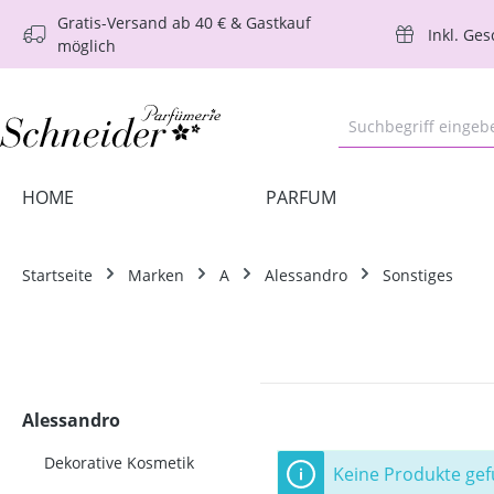
Gratis-Versand ab 40 € & Gastkauf
m Hauptinhalt springen
Zur Suche springen
Zur Hauptnavigation springen
Inkl. Ge
möglich
HOME
PARFUM
Startseite
Marken
A
Alessandro
Sonstiges
Alessandro
Dekorative Kosmetik
Keine Produkte ge