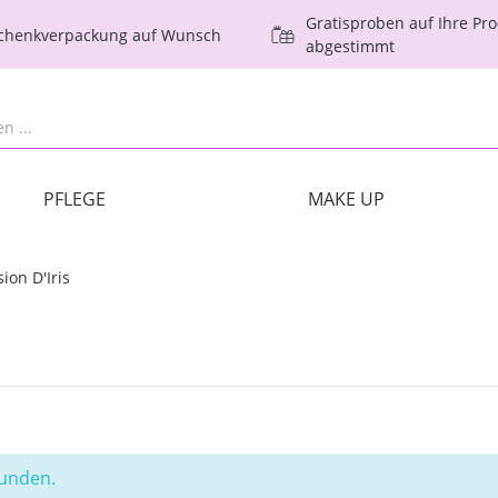
Gratisproben auf Ihre Pr
schenkverpackung auf Wunsch
abgestimmt
PFLEGE
MAKE UP
sion D'Iris
funden.