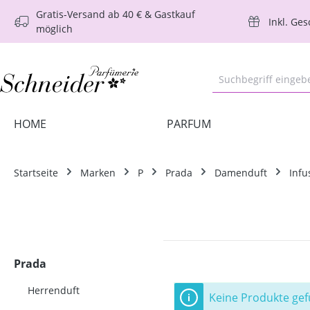
Gratis-Versand ab 40 € & Gastkauf
m Hauptinhalt springen
Zur Suche springen
Zur Hauptnavigation springen
Inkl. Ge
möglich
HOME
PARFUM
Startseite
Marken
P
Prada
Damenduft
Infu
Prada
Herrenduft
Keine Produkte ge