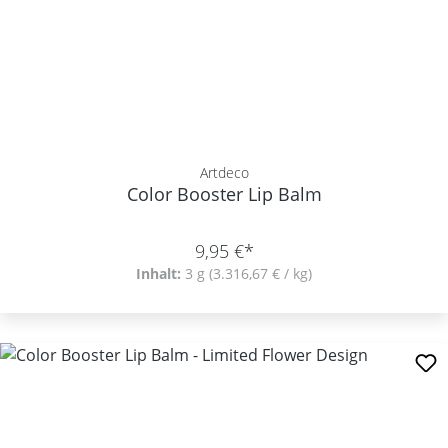
Artdeco
Color Booster Lip Balm
9,95 €*
Inhalt:
3 g
(3.316,67 € / kg)