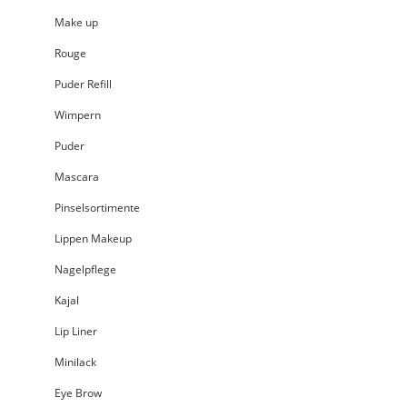
Make up
Rouge
Puder Refill
Wimpern
Puder
Mascara
Pinselsortimente
Lippen Makeup
Nagelpflege
Kajal
Lip Liner
Minilack
Eye Brow