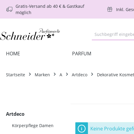
Gratis-Versand ab 40 € & Gastkauf
m Hauptinhalt springen
Zur Suche springen
Zur Hauptnavigation springen
Inkl. Ge
möglich
HOME
PARFUM
Startseite
Marken
A
Artdeco
Dekorative Kosmet
Artdeco
Körperpflege Damen
Keine Produkte ge