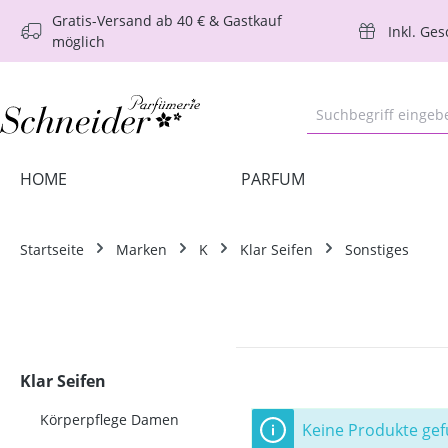
Gratis-Versand ab 40 € & Gastkauf
m Hauptinhalt springen
Zur Suche springen
Zur Hauptnavigation springen
Inkl. Ge
möglich
HOME
PARFUM
Startseite
Marken
K
Klar Seifen
Sonstiges
Klar Seifen
Körperpflege Damen
Keine Produkte ge