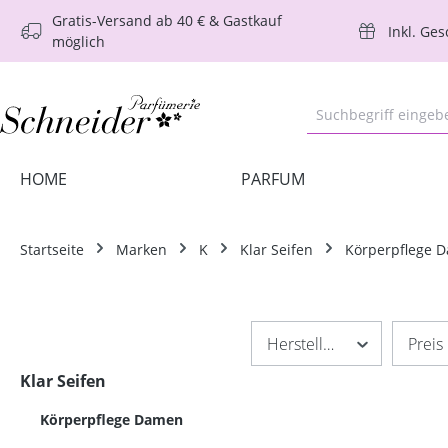
Gratis-Versand ab 40 € & Gastkauf
m Hauptinhalt springen
Zur Suche springen
Zur Hauptnavigation springen
Inkl. Ge
möglich
HOME
PARFUM
Startseite
Marken
K
Klar Seifen
Körperpflege 
Hersteller
Preis
Klar Seifen
Körperpflege Damen