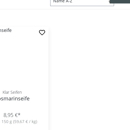
Klar Seifen
smarinseife
8,95 €*
:
150 g
(59,67 € / kg)