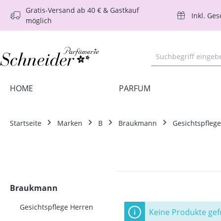
Gratis-Versand ab 40 € & Gastkauf
m Hauptinhalt springen
Zur Suche springen
Zur Hauptnavigation springen
Inkl. Ge
möglich
HOME
PARFUM
Startseite
Marken
B
Braukmann
Gesichtspfleg
Braukmann
Gesichtspflege Herren
Keine Produkte ge