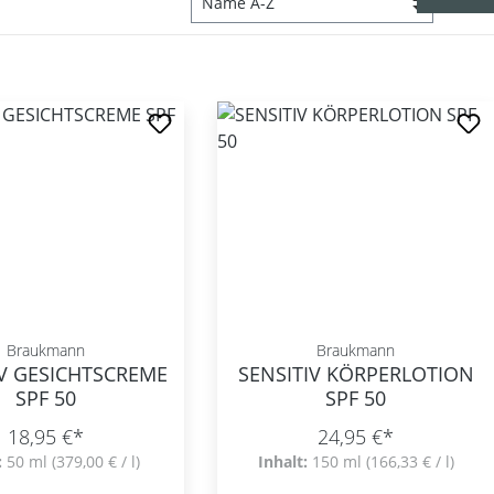
Braukmann
Braukmann
IV GESICHTSCREME
SENSITIV KÖRPERLOTION
SPF 50
SPF 50
18,95 €*
24,95 €*
:
50 ml
(379,00 € / l)
Inhalt:
150 ml
(166,33 € / l)