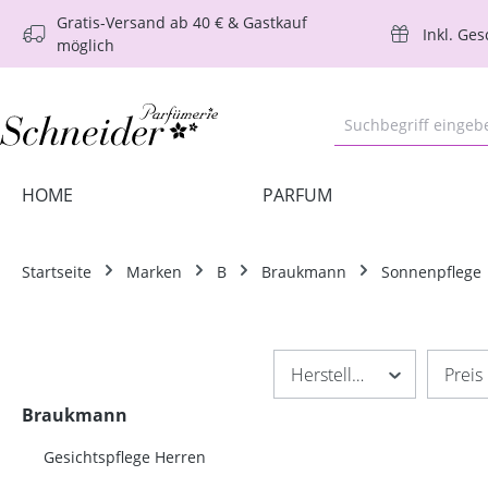
Gratis-Versand ab 40 € & Gastkauf
m Hauptinhalt springen
Zur Suche springen
Zur Hauptnavigation springen
Inkl. Ge
möglich
HOME
PARFUM
Startseite
Marken
B
Braukmann
Sonnenpflege
Hersteller
Preis
Braukmann
Gesichtspflege Herren