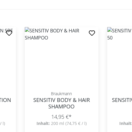
Braukmann
TION
SENSITIV BODY & HAIR
SENSIT
SHAMPOO
14,95 €*
/ l)
Inhalt:
200 ml
(74,75 € / l)
Inhalt