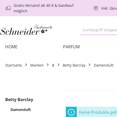
Gratis-Versand ab 40 € & Gastkauf
m Hauptinhalt springen
Zur Suche springen
Zur Hauptnavigation springen
Inkl. Ge
möglich
HOME
PARFUM
Startseite
Marken
B
Betty Barclay
Damenduft
Betty Barclay
Damenduft
Keine Produkte ge