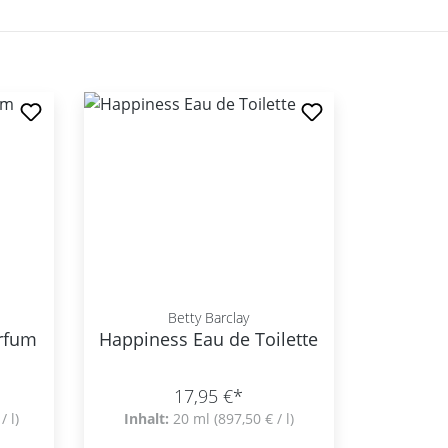
Betty Barclay
rfum
Happiness Eau de Toilette
17,95 €*
/ l)
Inhalt:
20 ml
(897,50 € / l)