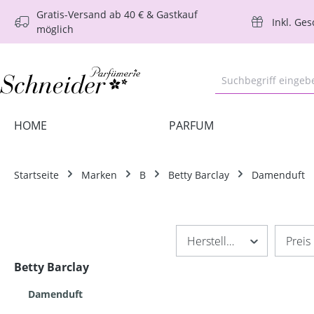
Gratis-Versand ab 40 € & Gastkauf
m Hauptinhalt springen
Zur Suche springen
Zur Hauptnavigation springen
Inkl. Ge
möglich
HOME
PARFUM
Startseite
Marken
B
Betty Barclay
Damenduft
Hersteller
Preis
Betty Barclay
Damenduft