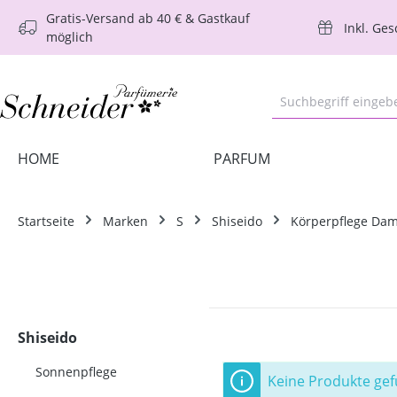
Gratis-Versand ab 40 € & Gastkauf
m Hauptinhalt springen
Zur Suche springen
Zur Hauptnavigation springen
Inkl. Ge
möglich
HOME
PARFUM
Startseite
Marken
S
Shiseido
Körperpflege Da
Shiseido
Sonnenpflege
Keine Produkte ge