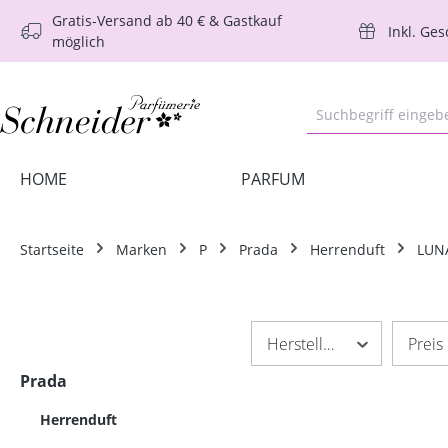
Gratis-Versand ab 40 € & Gastkauf
m Hauptinhalt springen
Zur Suche springen
Zur Hauptnavigation springen
Inkl. Ge
möglich
HOME
PARFUM
Startseite
Marken
P
Prada
Herrenduft
LUN
Hersteller
Preis
Prada
Herrenduft