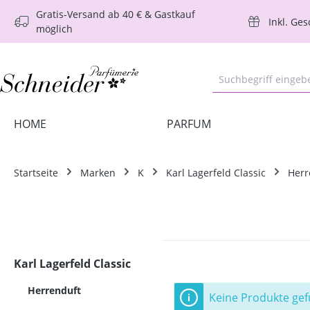
Gratis-Versand ab 40 € & Gastkauf
m Hauptinhalt springen
Zur Suche springen
Zur Hauptnavigation springen
Inkl. Ge
möglich
HOME
PARFUM
Startseite
Marken
K
Karl Lagerfeld Classic
Herr
Karl Lagerfeld Classic
Herrenduft
Keine Produkte ge