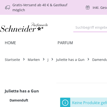
Gratis-Versand ab 40 € & Gastkauf
m Hauptinhalt springen
Zur Suche springen
Zur Hauptnavigation springen
Inkl. Ge
möglich
HOME
PARFUM
Startseite
Marken
J
Juliette has a Gun
Damendu
Juliette has a Gun
Damenduft
Keine Produkte ge