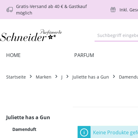
Gratis-Versand ab 40 € & Gastkauf
m Hauptinhalt springen
Zur Suche springen
Zur Hauptnavigation springen
Inkl. Ge
möglich
HOME
PARFUM
Startseite
Marken
J
Juliette has a Gun
Damendu
Juliette has a Gun
Damenduft
Keine Produkte ge