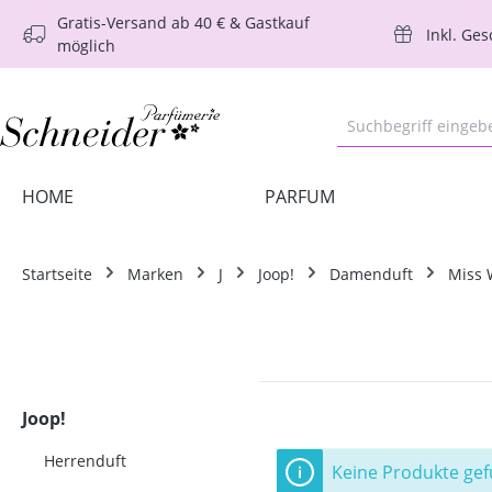
Gratis-Versand ab 40 € & Gastkauf
m Hauptinhalt springen
Zur Suche springen
Zur Hauptnavigation springen
Inkl. Ge
möglich
HOME
PARFUM
Startseite
Marken
J
Joop!
Damenduft
Miss 
Joop!
Herrenduft
Keine Produkte ge