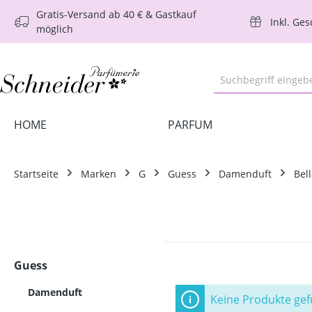
Gratis-Versand ab 40 € & Gastkauf
m Hauptinhalt springen
Zur Suche springen
Zur Hauptnavigation springen
Inkl. Ge
möglich
HOME
PARFUM
Startseite
Marken
G
Guess
Damenduft
Bell
Guess
Damenduft
Keine Produkte ge