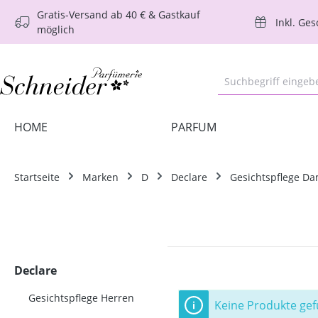
Gratis-Versand ab 40 € & Gastkauf
m Hauptinhalt springen
Zur Suche springen
Zur Hauptnavigation springen
Inkl. Ge
möglich
HOME
PARFUM
Startseite
Marken
D
Declare
Gesichtspflege D
Declare
Gesichtspflege Herren
Keine Produkte ge