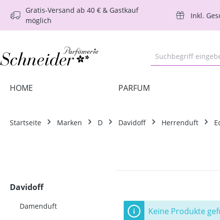
Gratis-Versand ab 40 € & Gastkauf
m Hauptinhalt springen
Zur Suche springen
Zur Hauptnavigation springen
Inkl. Ge
möglich
HOME
PARFUM
Startseite
Marken
D
Davidoff
Herrenduft
E
Davidoff
Damenduft
Keine Produkte ge