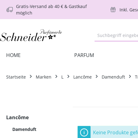
Gratis-Versand ab 40 € & Gastkauf
m Hauptinhalt springen
Zur Suche springen
Zur Hauptnavigation springen
Inkl. Ge
möglich
HOME
PARFUM
Startseite
Marken
L
Lancôme
Damenduft
T
Lancôme
Damenduft
Keine Produkte ge