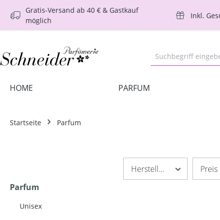
Gratis-Versand ab 40 € & Gastkauf
m Hauptinhalt springen
Zur Suche springen
Zur Hauptnavigation springen
Inkl. Ge
möglich
HOME
PARFUM
Startseite
Parfum
Hersteller
Preis
Parfum
Unisex