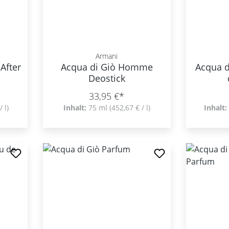
Armani
After
Acqua di Giò Homme
Acqua 
Deostick
33,95 €*
/ l)
Inhalt:
75 ml
(452,67 € / l)
Inhalt: