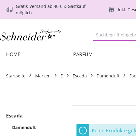
Gratis-Versand ab 40 € & Gastkauf
m Hauptinhalt springen
Zur Suche springen
Zur Hauptnavigation springen
Inkl. Ge
möglich
HOME
PARFUM
Startseite
Marken
E
Escada
Damenduft
Es
Escada
Damenduft
Keine Produkte ge