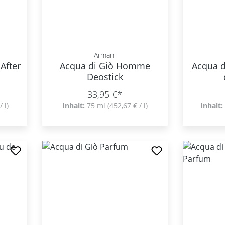
Armani
After
Acqua di Giò Homme
Acqua 
Deostick
33,95 €*
/ l)
Inhalt:
75 ml
(452,67 € / l)
Inhalt: