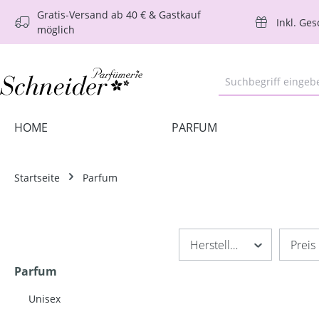
Gratis-Versand ab 40 € & Gastkauf
m Hauptinhalt springen
Zur Suche springen
Zur Hauptnavigation springen
Inkl. Ge
möglich
HOME
PARFUM
Startseite
Parfum
Hersteller
Preis
Parfum
Unisex