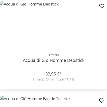
Armani
Acqua di Giò Homme Deostick
33,95 €*
Inhalt:
75 ml
(452,67 € / l)