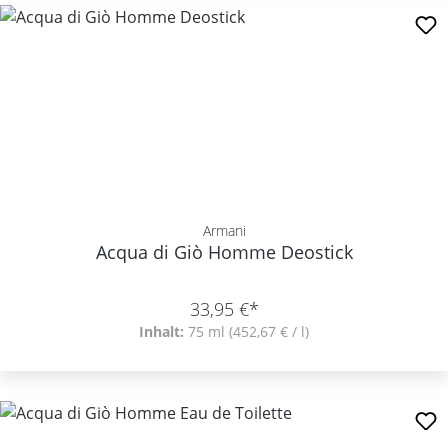
Armani
Acqua di Giò Homme Deostick
33,95 €*
Inhalt:
75 ml
(452,67 € / l)