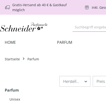
Gratis-Versand ab 40 € & Gastkauf
m Hauptinhalt springen
Zur Suche springen
Zur Hauptnavigation springen
Inkl. Ge
möglich
HOME
PARFUM
Startseite
Parfum
Hersteller
Preis
Parfum
Unisex