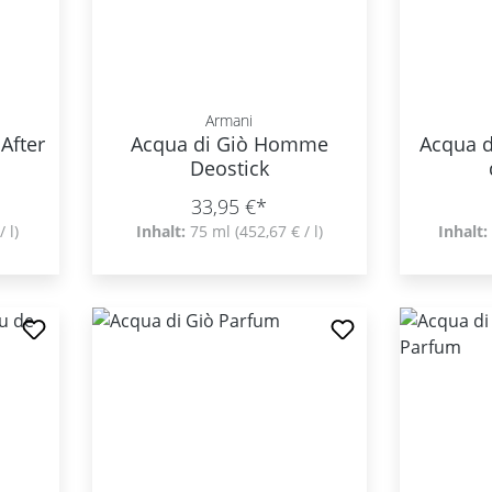
Armani
After
Acqua di Giò Homme
Acqua 
Deostick
33,95 €*
/ l)
Inhalt:
75 ml
(452,67 € / l)
Inhalt: